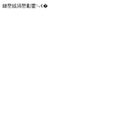
鏈嶅姟涓嶅彲鐢ㄣ€�