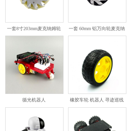
一套8寸203mm麦克纳姆轮
一套 60mm 铝万向轮麦克纳
机器人大赛万向轮
姆轮（2左2右）
循光机器人
橡胶车轮 机器人 寻迹巡线
小车配件 智能小车 轮胎 底
盘轮子 40g