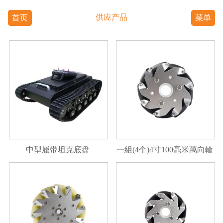
供应产品
首页
菜单
中型履带坦克底盘
一組(4个)4寸100毫米萬向輪
14162 100mm麦克纳姆轮万
向轮全向轮